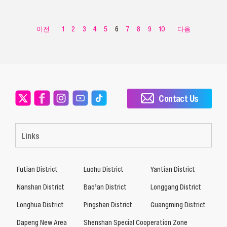
이전
1
2
3
4
5
6
7
8
9
10
다음
Contact Us
Links
Futian District
Luohu District
Yantian District
Nanshan District
Bao’an District
Longgang District
Longhua District
Pingshan District
Guangming District
Dapeng New Area
Shenshan Special Cooperation Zone