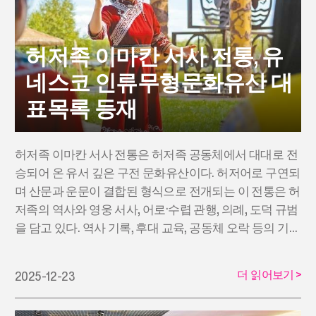
허저족 이마칸 서사 전통, 유
네스코 인류무형문화유산 대
표목록 등재
허저족 이마칸 서사 전통은 허저족 공동체에서 대대로 전
승되어 온 유서 깊은 구전 문화유산이다. 허저어로 구연되
며 산문과 운문이 결합된 형식으로 전개되는 이 전통은 허
저족의 역사와 영웅 서사, 어로·수렵 관행, 의례, 도덕 규범
을 담고 있다. 역사 기록, 후대 교육, 공동체 오락 등의 기능
을 수행해 온 이 전통은 수세기에 걸쳐 그 생명력을 유지
해 왔다.
더 읽어보기
>
2025-12-23