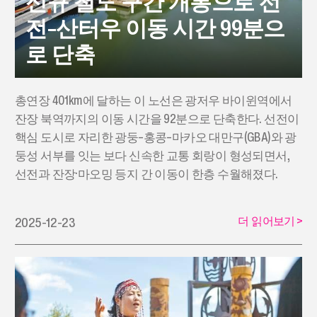
신규 철도 구간 개통으로 선
전–산터우 이동 시간 99분으
로 단축
총연장 401km에 달하는 이 노선은 광저우 바이윈역에서
잔장 북역까지의 이동 시간을 92분으로 단축한다. 선전이
핵심 도시로 자리한 광둥–홍콩–마카오 대만구(GBA)와 광
둥성 서부를 잇는 보다 신속한 교통 회랑이 형성되면서,
선전과 잔장·마오밍 등지 간 이동이 한층 수월해졌다.
더 읽어보기
>
2025-12-23