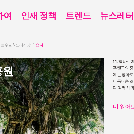
하여
인재 정책
트렌드
뉴스레터
가로수길 & 모래사장
습지
147헥타르
공원
푸톈구의 중
에는 평화로
아름다운 호
며 여러 개
더 읽어