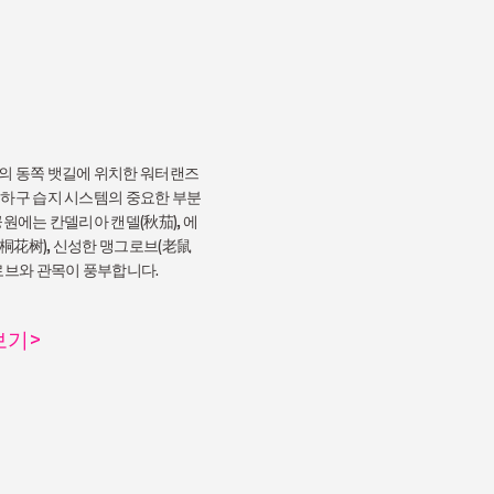
의 동쪽 뱃길에 위치한 워터랜즈
 하구 습지 시스템의 중요한 부분
공원에는 칸델리아 캔델(秋茄), 에
桐花树), 신성한 맹그로브(老鼠
그로브와 관목이 풍부합니다.
보기
>