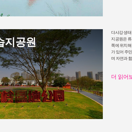
댜샤강 생태
습지공원
지공원은 류
쪽에 위치해
가 있어 주
며 자연과 
니다.
더 읽어