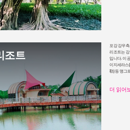
포강 강우측
리조트
리조트는 강
입니다. 이 
이지세라스(
勒) 등 맹
더 읽어