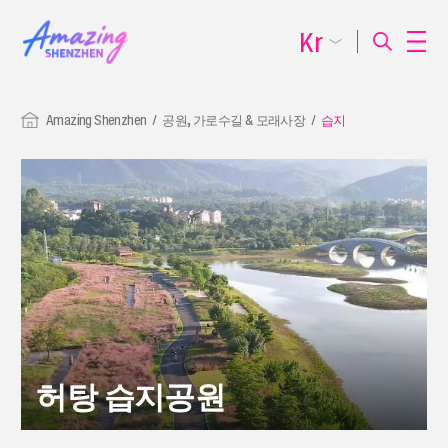
Kr
Amazing Shenzhen
공원, 가로수길 & 모래사장
습지
허탕 습지공원