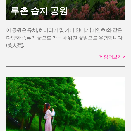
루촌 습지 공원
이 공원은 유채, 해바라기 및 카나 인디카(미인초)와 같은
다양한 종류의 꽃으로 가득 채워진 꽃밭으로 유명합니다
(美人蕉).
더 읽어보기
>