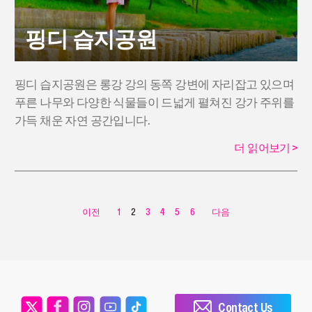
핑디 습지공원
핑디 습지공원은 롱강 강의 동쪽 강변에 자리잡고 있으며
푸른 나무와 다양한 식물들이 드넓게 펼쳐진 강가 주위를
가득 채운 자연 공간입니다.
더 읽어보기
>
이전
1
2
3
4
5
6
다음
Contact Us