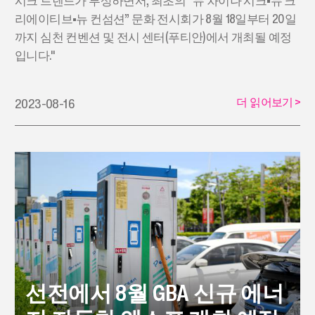
시크 트렌드가 부상하면서, 최초의 “뉴 차이나 시크•뉴 크
리에이티브•뉴 컨섬션” 문화 전시회가 8월 18일부터 20일
까지 심천 컨벤션 및 전시 센터(푸티안)에서 개최될 예정
입니다."
더 읽어보기
>
2023-08-16
선전에서 8월 GBA 신규 에너