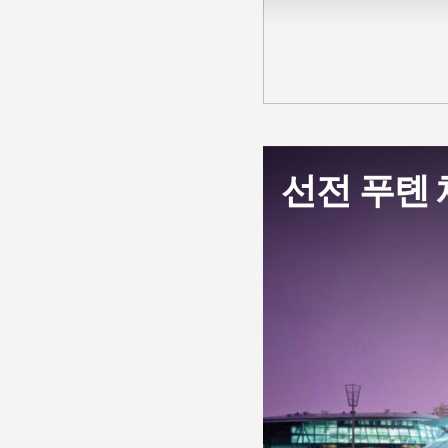
선전 푸톈