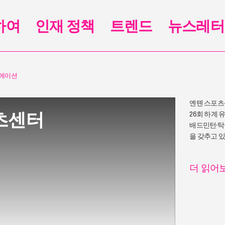
하여
인재 정책
트렌드
뉴스레터
에이션
옌톈 스포츠센
츠센터
26회 하계
배드민턴·탁
을 갖추고 있
더 읽어