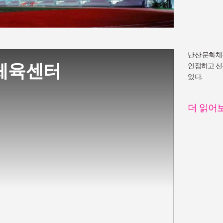
난산 문화체
체육센터
인접하고 선
있다.
더 읽어