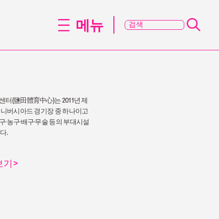
메뉴
터(鹽田體育中心)는 2011년 제
 유니버시아드 경기장 중 하나이고
구·농구·배구·무술 등의 부대시설
다.
보기
>