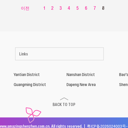
이전
1
2
3
4
5
6
7
8
Links
Yantian District
Nanshan District
Bao’a
Guangming District
Dapeng New Area
Shen
BACK TO TOP
www.amazingshenzhen.com.cn. All rights reserved. |
粤ICP备2026024003号-