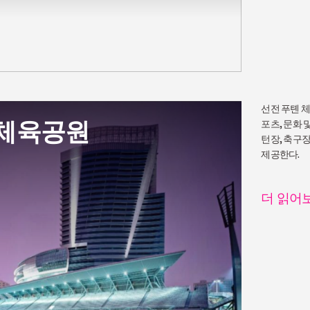
선전 푸톈 
 체육공원
포츠, 문화
턴장, 축구장
제공한다.
더 읽어