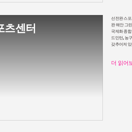
선전완 스포
포츠센터
완 해안 그
국제화 종합
드민턴, 농구
갖추어져 있
더 읽어