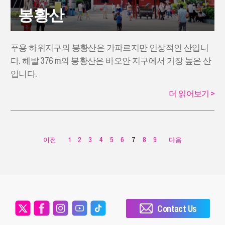
봉황산
푸용 하위지구의 봉황산은 가파르지만 인상적인 산입니
다. 해발 376 m의 봉황산은 바오안 지구에서 가장 높은 산
입니다.
더 읽어보기
>
이전
1
2
3
4
5
6
7
8
9
다음
Contact Us